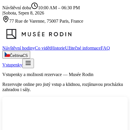
Návštěvní doba
10:00 AM
–
06:30 PM
|
Sobota, Srpen 8, 2026
77 Rue de Varenne, 75007 Paris, France
Návštěvní hodiny
Co vidět
Historie
Užitečné informace
FAQ
Čeština
CS
Vstupenky
Vstupenky a možnosti rezervace — Musée Rodin
Rezervujte online pro jistý vstup a klidnou, rozjímavou procházku
zahradou i sály.