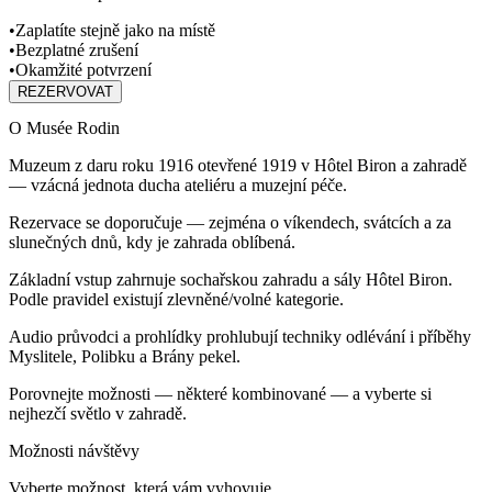
•
Zaplatíte stejně jako na místě
•
Bezplatné zrušení
•
Okamžité potvrzení
REZERVOVAT
O Musée Rodin
Muzeum z daru roku 1916 otevřené 1919 v Hôtel Biron a zahradě
— vzácná jednota ducha ateliéru a muzejní péče.
Rezervace se doporučuje — zejména o víkendech, svátcích a za
slunečných dnů, kdy je zahrada oblíbená.
Základní vstup zahrnuje sochařskou zahradu a sály Hôtel Biron.
Podle pravidel existují zlevněné/volné kategorie.
Audio průvodci a prohlídky prohlubují techniky odlévání i příběhy
Myslitele, Polibku a Brány pekel.
Porovnejte možnosti — některé kombinované — a vyberte si
nejhezčí světlo v zahradě.
Možnosti návštěvy
Vyberte možnost, která vám vyhovuje