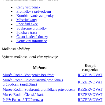
Ceny vstupenek
Prohlídky s průvodcem
Kombinované vstupenky
Městské karty
Speciální akce
Soukromé prohlídky
Poloha a trasa
Často kladené dotazy
Kontaktní informace
Možnosti návštěvy
Vyberte možnost, která vám vyhovuje
Koupit
Možnost
vstupenku
Musée Rodin: Vstupenka bez front
REZERVOVAT
Musée Rodin: Polosoukromá prohlídka s
REZERVOVAT
průvodcem (angličtina)
Musée Rodin: Soukromá prohlídka s průvodcem
REZERVOVAT
Musée Rodin: Členská karta
REZERVOVAT
Paříž: Pas na 3 TOP muzea
REZERVOVAT