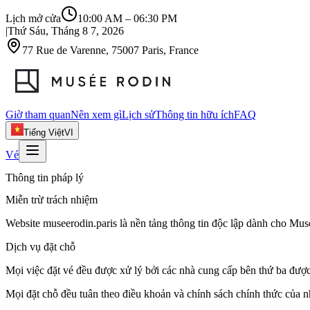
Lịch mở cửa
10:00 AM
–
06:30 PM
|
Thứ Sáu, Tháng 8 7, 2026
77 Rue de Varenne, 75007 Paris, France
Giờ tham quan
Nên xem gì
Lịch sử
Thông tin hữu ích
FAQ
Tiếng Việt
VI
Vé
Thông tin pháp lý
Miễn trừ trách nhiệm
Website museerodin.paris là nền tảng thông tin độc lập dành cho Mus
Dịch vụ đặt chỗ
Mọi việc đặt vé đều được xử lý bởi các nhà cung cấp bên thứ ba được 
Mọi đặt chỗ đều tuân theo điều khoản và chính sách chính thức của 