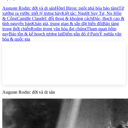
Auguste Rodin: đời và di sản
Hôtel Biron: ngôi nhà hóa bảo tàng
Từ
xưởng ra vườn: triết lý trưng bày
Kiệt tác: Người Suy Tư, Nụ Hôn
& Cổng
Camille Claudel: đối thoại & khoảng cách
Đúc, thạch cao &
tính nguyên bản
Khán giả, trung gian & sắp đặt biến đổi
Bảo tàng
trong thời chiến
Rodin trong văn hóa đại chúng
Tham quan hôm
nay
Bảo tồn & kế hoạch tương lai
Điểm gần đó ở Paris
Ý nghĩa văn
hóa & quốc gia
Auguste Rodin: đời và di sản