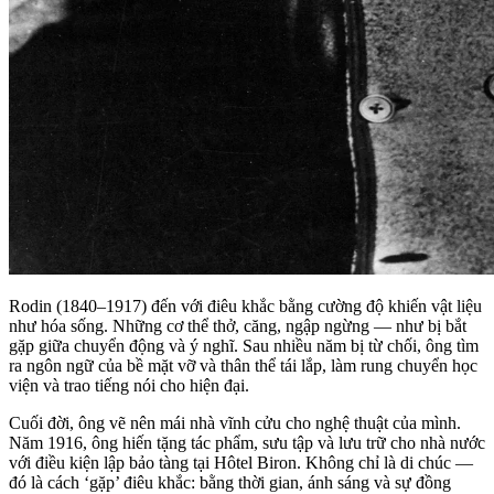
Rodin (1840–1917) đến với điêu khắc bằng cường độ khiến vật liệu
như hóa sống. Những cơ thể thở, căng, ngập ngừng — như bị bắt
gặp giữa chuyển động và ý nghĩ. Sau nhiều năm bị từ chối, ông tìm
ra ngôn ngữ của bề mặt vỡ và thân thể tái lắp, làm rung chuyển học
viện và trao tiếng nói cho hiện đại.
Cuối đời, ông vẽ nên mái nhà vĩnh cửu cho nghệ thuật của mình.
Năm 1916, ông hiến tặng tác phẩm, sưu tập và lưu trữ cho nhà nước
với điều kiện lập bảo tàng tại Hôtel Biron. Không chỉ là di chúc —
đó là cách ‘gặp’ điêu khắc: bằng thời gian, ánh sáng và sự đồng