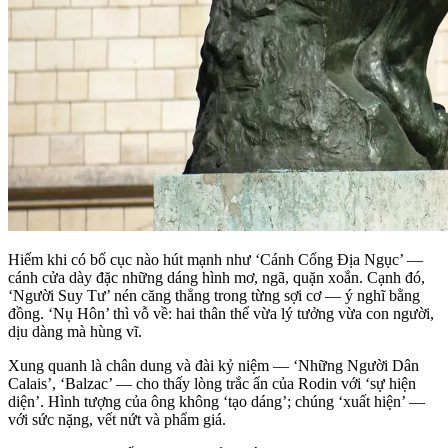
Hiếm khi có bố cục nào hút mạnh như ‘Cánh Cổng Địa Ngục’ —
cánh cửa dày đặc những dáng hình mơ, ngã, quặn xoắn. Cạnh đó,
‘Người Suy Tư’ nén căng thẳng trong từng sợi cơ — ý nghĩ bằng
đồng. ‘Nụ Hôn’ thì vỗ về: hai thân thể vừa lý tưởng vừa con người,
dịu dàng mà hùng vĩ.
Xung quanh là chân dung và đài kỷ niệm — ‘Những Người Dân
Calais’, ‘Balzac’ — cho thấy lòng trắc ẩn của Rodin với ‘sự hiện
diện’. Hình tượng của ông không ‘tạo dáng’; chúng ‘xuất hiện’ —
với sức nặng, vết nứt và phẩm giá.