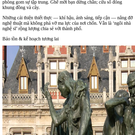
phòng gom sự tập trung. Ghế mời bạn dừng chân; cửa sổ đóng
khung đồng và cây.
Những cải thiện thiết thực — khí hậu, ánh sáng, tiếp cận — nâng đỡ
nghệ thuật mà không phá vỡ ma lực của nơi chốn. Vẫn là ‘ngôi nhà
nghệ sĩ’ rộng lượng chia sẻ với thành phố.
Bảo tồn & kế hoạch tương lai