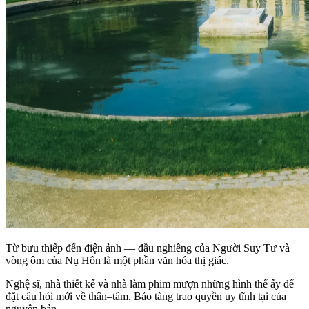
Từ bưu thiếp đến điện ảnh — đầu nghiêng của Người Suy Tư và
vòng ôm của Nụ Hôn là một phần văn hóa thị giác.
Nghệ sĩ, nhà thiết kế và nhà làm phim mượn những hình thể ấy để
đặt câu hỏi mới về thân–tâm. Bảo tàng trao quyền uy tĩnh tại của
nguyên bản.