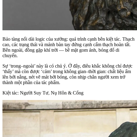
Bảo tàng nối dài logic của xưởng: quá trình cạnh bên kiệt tác. Thạch
cao, các trạng thái và mảnh bàn tay đứng cạnh cẩm thạch hoàn tất.
Bên ngoài, đồng gặp khí trời — bề mặt gom ánh, bóng đổ di
chuyển.
Sự ‘trong–ngoài’ này là có chủ ý. Ở đây, điêu khắc không chỉ được
‘thấy’ mà còn được ‘cảm’ trong không gian–thời gian: chất liệu ấm
lên bởi nắng, nét vẽ mát bởi bóng, còn nhịp chân người xem trở
thành một phần của tác phẩm.
Kiệt tác: Người Suy Tư, Nụ Hôn & Cổng