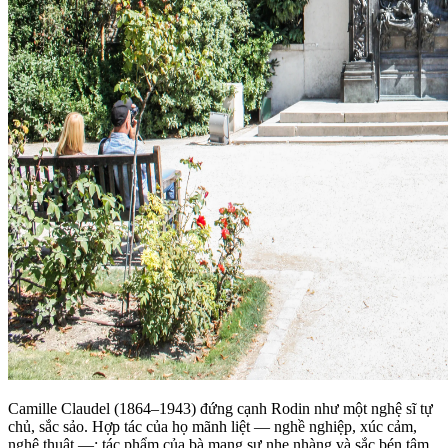
Camille Claudel (1864–1943) đứng cạnh Rodin như một nghệ sĩ tự
chủ, sắc sảo. Hợp tác của họ mãnh liệt — nghề nghiệp, xúc cảm,
nghệ thuật —; tác phẩm của bà mang sự nhẹ nhàng và sắc bén tâm