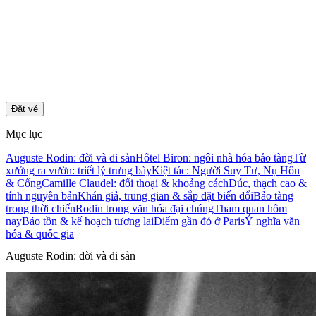
Đặt vé
Mục lục
Auguste Rodin: đời và di sản
Hôtel Biron: ngôi nhà hóa bảo tàng
Từ
xưởng ra vườn: triết lý trưng bày
Kiệt tác: Người Suy Tư, Nụ Hôn
& Cổng
Camille Claudel: đối thoại & khoảng cách
Đúc, thạch cao &
tính nguyên bản
Khán giả, trung gian & sắp đặt biến đổi
Bảo tàng
trong thời chiến
Rodin trong văn hóa đại chúng
Tham quan hôm
nay
Bảo tồn & kế hoạch tương lai
Điểm gần đó ở Paris
Ý nghĩa văn
hóa & quốc gia
Auguste Rodin: đời và di sản