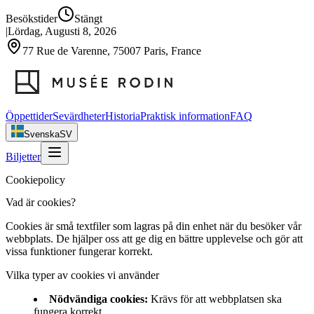
Besökstider
Stängt
|
Lördag, Augusti 8, 2026
77 Rue de Varenne, 75007 Paris, France
Öppettider
Sevärdheter
Historia
Praktisk information
FAQ
Svenska
SV
Biljetter
Cookiepolicy
Vad är cookies?
Cookies är små textfiler som lagras på din enhet när du besöker vår
webbplats. De hjälper oss att ge dig en bättre upplevelse och gör att
vissa funktioner fungerar korrekt.
Vilka typer av cookies vi använder
Nödvändiga cookies
:
Krävs för att webbplatsen ska
fungera korrekt