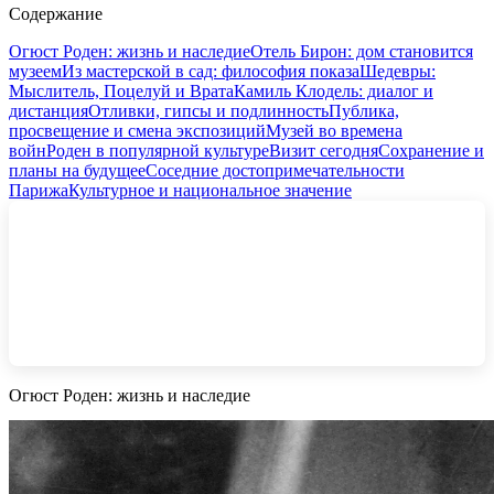
Содержание
Огюст Роден: жизнь и наследие
Отель Бирон: дом становится
музеем
Из мастерской в сад: философия показа
Шедевры:
Мыслитель, Поцелуй и Врата
Камиль Клодель: диалог и
дистанция
Отливки, гипсы и подлинность
Публика,
просвещение и смена экспозиций
Музей во времена
войн
Роден в популярной культуре
Визит сегодня
Сохранение и
планы на будущее
Соседние достопримечательности
Парижа
Культурное и национальное значение
Огюст Роден: жизнь и наследие