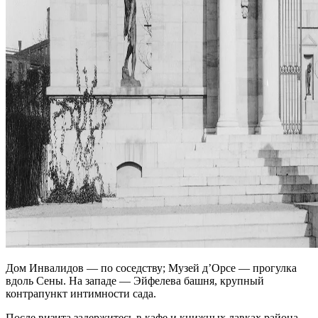
Дом Инвалидов — по соседству; Музей д’Орсе — прогулка
вдоль Сены. На западе — Эйфелева башня, крупный
контрапункт интимности сада.
После визита задержитесь в кафе и книжных лавках района —