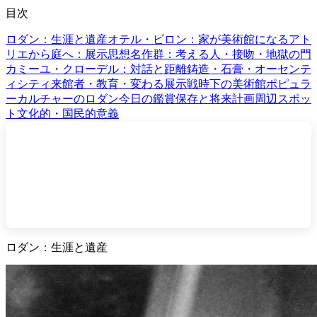
目次
ロダン：生涯と遺産
オテル・ビロン：家が美術館になる
アト
リエから庭へ：展示思想
名作群：考える人・接吻・地獄の門
カミーユ・クローデル：対話と距離
鋳造・石膏・オーセンテ
ィシティ
来館者・教育・変わる展示
戦時下の美術館
ポピュラ
ーカルチャーのロダン
今日の鑑賞
保存と将来計画
周辺スポッ
ト
文化的・国民的意義
ロダン：生涯と遺産