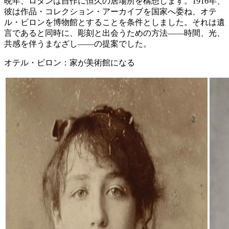
晩年、ロダンは自作に恒久の居場所を構想します。1916年、
彼は作品・コレクション・アーカイブを国家へ委ね、オテ
ル・ビロンを博物館とすることを条件としました。それは遺
言であると同時に、彫刻と出会うための方法——時間、光、
共感を伴うまなざし——の提案でした。
オテル・ビロン：家が美術館になる