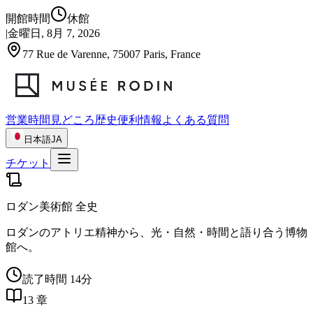
開館時間
休館
|
金曜日, 8月 7, 2026
77 Rue de Varenne, 75007 Paris, France
営業時間
見どころ
歴史
便利情報
よくある質問
日本語
JA
チケット
ロダン美術館 全史
ロダンのアトリエ精神から、光・自然・時間と語り合う博物
館へ。
読了時間 14分
13 章