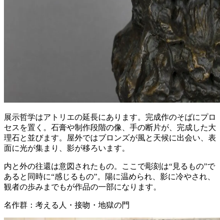
展示哲学はアトリエの延長にあります。完成作のそばにプロ
セスを置く。石膏や制作段階の像、手の断片が、完成した大
理石と並びます。屋外ではブロンズが風と天候に出会い、表
面に光が集まり、影が移ろいます。
内と外の往還は意図されたもの。ここで彫刻は“見るもの”で
あると同時に“感じるもの”。陽に温められ、影に冷やされ、
観者の歩みまでもが作品の一部になります。
名作群：考える人・接吻・地獄の門