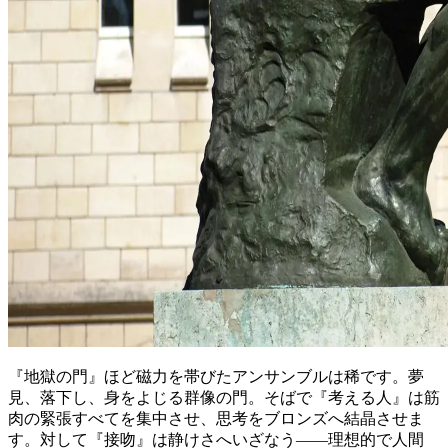
『地獄の門』ほど磁力を帯びたアンサンブルは稀です。夢
見、落下し、身をよじる群像の門。そばで『考える人』は筋
肉の緊張すべてを集中させ、思考をブロンズへ結晶させま
す。対して『接吻』は静けさへいざなう——理想的で人間