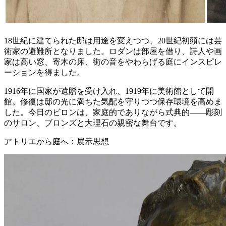
18世紀に建てられた邸は用途を変えつつ、20世紀初頭には芸
術家の避難所となりました。ロダンは部屋を借り、詩人や画
家は高い窓、寄木の床、街の音をやわらげる庭にインスピレ
ーションを得ました。
1916年に国家が遺贈を受け入れ、1919年に美術館として開
館。修復は邸の光に満ちた気配を守りつつ保存環境を高めま
した。今日のビロンは、家庭的でありながら式典的——彫刻
のサロン、ブロンズと大理石の親密な舞台です。
アトリエから庭へ：展示思想