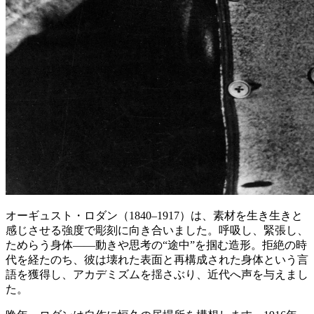
オーギュスト・ロダン（1840–1917）は、素材を生き生きと
感じさせる強度で彫刻に向き合いました。呼吸し、緊張し、
ためらう身体——動きや思考の“途中”を掴む造形。拒絶の時
代を経たのち、彼は壊れた表面と再構成された身体という言
語を獲得し、アカデミズムを揺さぶり、近代へ声を与えまし
た。