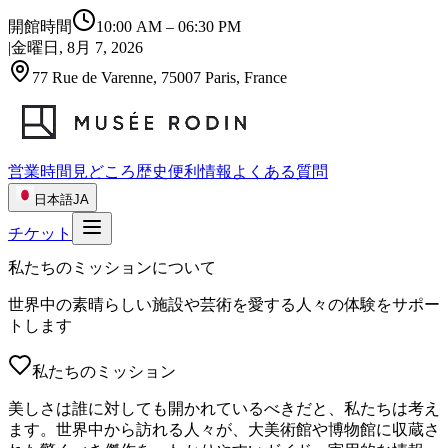
開館時間
10:00 AM
–
06:30 PM
|
金曜日, 8月 7, 2026
77 Rue de Varenne, 75007 Paris, France
営業時間
見どころ
歴史
便利情報
よくある質問
日本語
JA
チケット
私たちのミッションについて
世界中の素晴らしい施設や芸術を愛する人々の体験をサポー
トします
私たちのミッション
美しさは誰に対しても開かれているべきだと、私たちは考え
ます。世界中から訪れる人々が、大美術館や博物館に収蔵さ