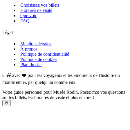
Choisissez vos billets
Horaires de visite
Que voir
FAQ
Légal
Mentions légales
À propos
Politique de confidentialité
Politique de cookies
Plan du site
Créé avec ❤️ pour les voyageurs et les amoureux de l'histoire du
monde entier, par quelqu'un comme eux.
Votre guide personnel pour Musée Rodin. Posez-moi vos questions
sur les billets, les horaires de visite et plus encore !
💬