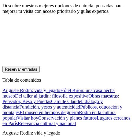
Descubre nuestras mejores opciones de entrada, pensadas para
mejorar tu visita con acceso prioritario y guías expertos.
Reservar entradas
Tabla de contenidos
Auguste Rodin: vida y legado
Hôtel Biron: una casa hecha
museo
Del taller al jardín: filosofía expositiva
Obras maestras:
Pensador, Beso y Puertas
Camille Claudel: diálogo y
distancia
Fundición, yesos y autenticidad
Públicos, educación y
montajes
El museo en tiempos de guerra
Rodin en la cultura
popular
Visitar hoy
Conservación y planes futuros
Lugares cercanos
en París
Relevancia cultural y nacional
Auguste Rodin: vida y legado