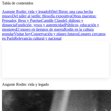
Tabla de contenidos
Auguste Rodin: vida y legado
Hôtel Biron: una casa hecha
museo
Del taller al jardín: filosofía expositiva
Obras maestras:
Pensador, Beso y Puertas
Camille Claudel: diálogo y
distancia
Fundición, yesos y autenticidad
Públicos, educación y
montajes
El museo en tiempos de guerra
Rodin en la cultura
popular
Visitar hoy
Conservación y planes futuros
Lugares cercanos
en París
Relevancia cultural y nacional
Auguste Rodin: vida y legado