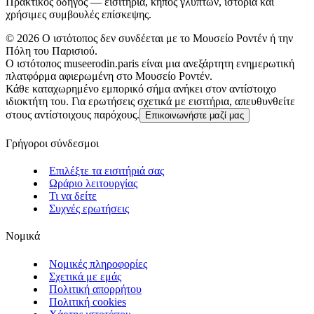
Πρακτικός οδηγός — εισιτήρια, κήπος γλυπτών, ιστορία και
χρήσιμες συμβουλές επίσκεψης.
©
2026
Ο ιστότοπος δεν συνδέεται με το Μουσείο Ροντέν ή την
Πόλη του Παρισιού.
Ο ιστότοπος museerodin.paris είναι μια ανεξάρτητη ενημερωτική
πλατφόρμα αφιερωμένη στο Μουσείο Ροντέν.
Κάθε καταχωρημένο εμπορικό σήμα ανήκει στον αντίστοιχο
ιδιοκτήτη του. Για ερωτήσεις σχετικά με εισιτήρια, απευθυνθείτε
στους αντίστοιχους παρόχους.
Επικοινωνήστε μαζί μας
Γρήγοροι σύνδεσμοι
Επιλέξτε τα εισιτήριά σας
Ωράριο λειτουργίας
Τι να δείτε
Συχνές ερωτήσεις
Νομικά
Νομικές πληροφορίες
Σχετικά με εμάς
Πολιτική απορρήτου
Πολιτική cookies