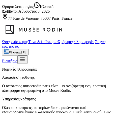
Ωράριο λειτουργίας
Κλειστό
|
Σάββατο, Αύγουστος 8, 2026
77 Rue de Varenne, 75007 Paris, France
Ώρες επίσκεψης
Τι να δείτε
Ιστορία
Χρήσιμες πληροφορίες
Συχνές
ερωτήσεις
Ελληνικά
EL
Εισιτήρια
Νομικές πληροφορίες
Αποποίηση ευθύνης
Ο ιστότοπος museerodin.paris είναι μια ανεξάρτητη ενημερωτική
πλατφόρμα αφιερωμένη στο Musee Rodin.
Υπηρεσίες κράτησης
Όλες οι κρατήσεις εισιτηρίων διεκπεραιώνονται από
εξουσιοδοτημένους εξωτερικούς παρόχους. Εμείς λειτουργούμε ως