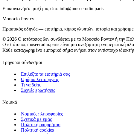
Επικοινωνήστε μαζί μας στο:
info@museerodin.paris
Μουσείο Ροντέν
Πρακτικός οδηγός — εισιτήρια, κήπος γλυπτών, ιστορία και χρήσιμ
©
2026
Ο ιστότοπος δεν συνδέεται με το Μουσείο Ροντέν ή την Πό
Ο ιστότοπος museerodin.paris είναι μια ανεξάρτητη ενημερωτική π
Κάθε καταχωρημένο εμπορικό σήμα ανήκει στον αντίστοιχο ιδιοκτήτη
Γρήγοροι σύνδεσμοι
Επιλέξτε τα εισιτήριά σας
Ωράριο λειτουργίας
Τι να δείτε
Συχνές ερωτήσεις
Νομικά
Νομικές πληροφορίες
Σχετικά με εμάς
Πολιτική απορρήτου
Πολιτική cookies