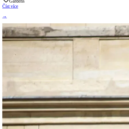
Gardens
Číst více
→