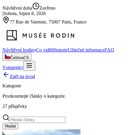
Návštěvní doba
Zavřeno
|
Sobota, Srpen 8, 2026
77 Rue de Varenne, 75007 Paris, France
Návštěvní hodiny
Co vidět
Historie
Užitečné informace
FAQ
Čeština
CS
Vstupenky
Zpět na úvod
Kategorie
Prozkoumejte články o
kategorie
.
27
příspěvky
Hledat