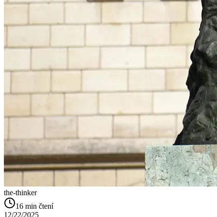
the-thinker
16
min čtení
12/22/2025